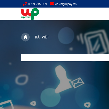
0899 215 999
cskh@wpay.vn
BÀI VIẾT