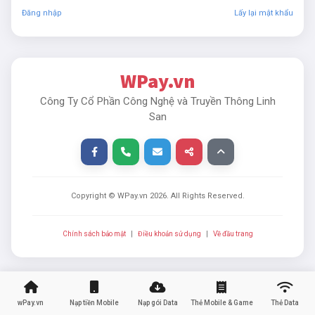
Đăng nhập
Lấy lại mật khẩu
WPay.vn
Công Ty Cổ Phần Công Nghệ và Truyền Thông Linh
San
Copyright © WPay.vn
2026
. All Rights Reserved.
Chính sách bảo mật
|
Điều khoản sử dụng
|
Về đầu trang
wPay.vn
Nạp tiền Mobile
Nạp gói Data
Thẻ Mobile & Game
Thẻ Data