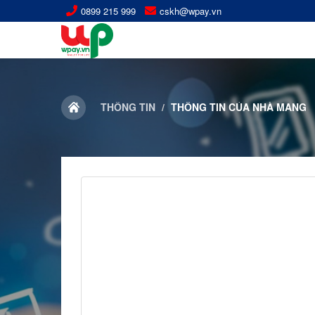
0899 215 999
cskh@wpay.vn
THÔNG TIN
THÔNG TIN CỦA NHÀ MẠNG