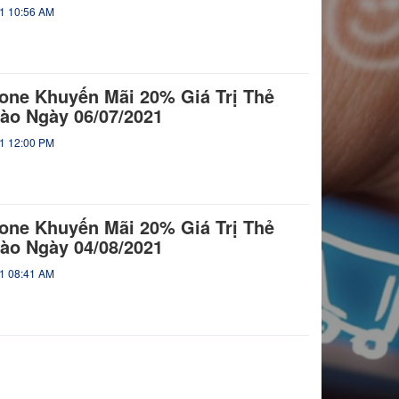
1 10:56 AM
one Khuyến Mãi 20% Giá Trị Thẻ
ào Ngày 06/07/2021
1 12:00 PM
one Khuyến Mãi 20% Giá Trị Thẻ
ào Ngày 04/08/2021
1 08:41 AM