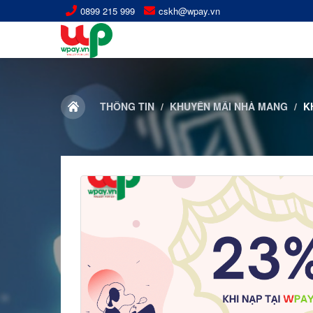
0899 215 999
cskh@wpay.vn
THÔNG TIN
KHUYẾN MÃI NHÀ MẠNG
K