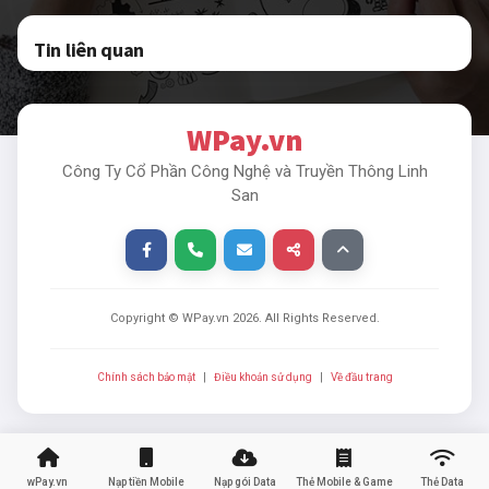
Tin liên quan
WPay.vn
Công Ty Cổ Phần Công Nghệ và Truyền Thông Linh
San
Copyright © WPay.vn
2026
. All Rights Reserved.
Chính sách bảo mật
|
Điều khoản sử dụng
|
Về đầu trang
wPay.vn
Nạp tiền Mobile
Nạp gói Data
Thẻ Mobile & Game
Thẻ Data