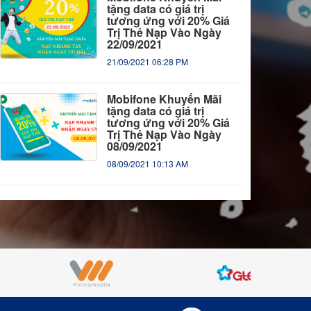
tặng data có giá trị
tương ứng với 20% Giá
Trị Thẻ Nạp Vào Ngày
22/09/2021
21/09/2021 06:28 PM
Mobifone Khuyến Mãi
tặng data có giá trị
tương ứng với 20% Giá
Trị Thẻ Nạp Vào Ngày
08/09/2021
08/09/2021 10:13 AM