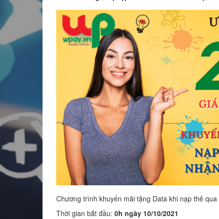
Chương trình khuyến mãi tặng Data khi nạp thẻ qu
Thời gian bắt đầu:
0h ngày 10/10/2021