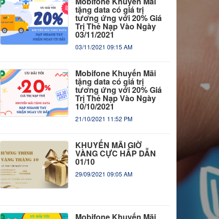
Mobifone Khuyến Mãi
tặng data có giá trị
tương ứng với 20% Giá
Trị Thẻ Nạp Vào Ngày
03/11/2021
03/11/2021 09:15 AM
Mobifone Khuyến Mãi
tặng data có giá trị
tương ứng với 20% Giá
Trị Thẻ Nạp Vào Ngày
10/10/2021
21/10/2021 11:52 PM
KHUYẾN MÃI GIỜ
VÀNG CỰC HẤP DẪN
01/10
29/09/2021 09:05 AM
Mobifone Khuyến Mãi