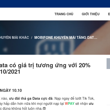
TRANG CHỦ
GIỚI THIỆU
Đ
HUYẾN MÃI KHÁC
MOBIFONE KHUYẾN MÃI TẶNG DATA CÓ GIÁ TRỊ TƯƠNG ỨNG VỚI 20% GIÁ TRỊ THẺ NẠP VÀO NGÀY 10/10/2021
ta có giá trị tương ứng với 20%
/10/2021
NGÀY 10.10
E
nào,
ưu đãi thả ga Data cực đã
. Nạp ngay để lướt Tik Tok,
y hấp dẫn hơn nữa khi mọi người nạp tại
W
PAY
sẽ nhận
ưu
c đúng không hốt luôn nha.😎