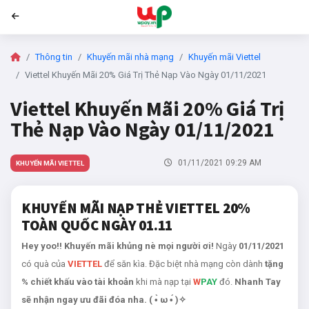
wPay.vn
Thông tin
Khuyến mãi nhà mạng
Khuyến mãi Viettel
Viettel Khuyến Mãi 20% Giá Trị Thẻ Nạp Vào Ngày 01/11/2021
Viettel Khuyến Mãi 20% Giá Trị
Thẻ Nạp Vào Ngày 01/11/2021
01/11/2021 09:29 AM
KHUYẾN MÃI VIETTEL
KHUYẾN MÃI NẠP THẺ VIETTEL 20%
TOÀN QUỐC NGÀY 01.11
Hey yoo!! Khuyến mãi khủng nè mọi người ơi!
Ngày
01/11/2021
có quà của
VIETTEL
để săn kìa. Đặc biệt nhà mạng còn dành
tặng
% chiết khấu vào tài khoản
khi mà nạp tại
W
PAY
đó.
Nhanh Tay
sẽ nhận ngay ưu đãi đóa nha. ( •̀ ω •́ )✧