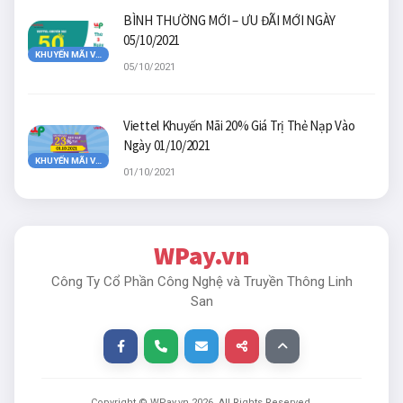
BÌNH THƯỜNG MỚI – ƯU ĐÃI MỚI NGÀY
05/10/2021
KHUYẾN MÃI VIETTEL
05/10/2021
Viettel Khuyến Mãi 20% Giá Trị Thẻ Nạp Vào
Ngày 01/10/2021
KHUYẾN MÃI VIETTEL
01/10/2021
WPay.vn
Công Ty Cổ Phần Công Nghệ và Truyền Thông Linh
San
Copyright © WPay.vn
2026
. All Rights Reserved.