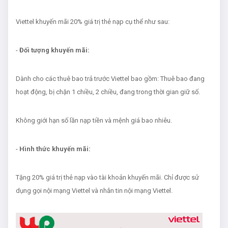
Viettel khuyến mãi 20% giá trị thẻ nạp cụ thể như sau:
-
Đối tượng khuyến mãi:
Dành cho các thuê bao trả trước Viettel bao gồm: Thuê bao đang
hoạt động, bị chặn 1 chiều, 2 chiều, đang trong thời gian giữ số.
Không giới hạn số lần nạp tiền và mệnh giá bao nhiêu.
-
Hình thức khuyến mãi:
Tặng 20% giá trị thẻ nạp vào tài khoản khuyến mãi. Chỉ được sử
dụng gọi nội mạng Viettel và nhắn tin nội mạng Viettel.