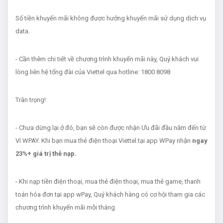
Số tiền khuyến mãi không được hưởng khuyến mãi sử dụng dịch vụ
data.
- Cần thêm chi tiết về chương trình khuyến mãi này, Quý khách vui
lòng liên hệ tổng đài của Viettel qua hotline: 1800 8098
Trân trọng!
- Chưa dừng lại ở đó, bạn sẽ còn được nhận Ưu đãi đầu năm đến từ
Ví WPAY. Khi bạn mua thẻ điện thoại Viettel tại app WPay nhận
ngay
23%+ giá trị thẻ nạp.
- Khi nạp tiền điện thoại, mua thẻ điện thoại, mua thẻ game, thanh
toán hóa đơn tại app wPay, Quý khách hàng có cơ hội tham gia các
chương trình khuyến mãi mỗi tháng.